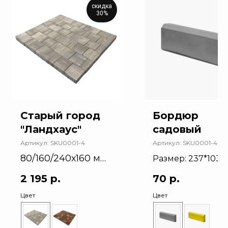
скидка
с
30%
Старый город
Бордюр
"Ландхаус"
садовый
Артикул:
SKU0001-4
Артикул:
SKU0001-4
80/160/240х160 мм
Размер: 237*103*
60 мм
мм
2 195
р.
70
р.
Количество: 40 ш
Цвет
Цвет