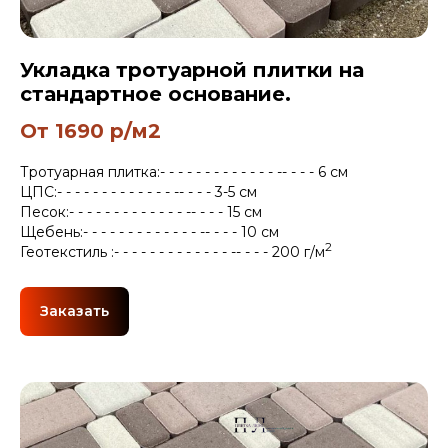
Укладка тротуарной плитки на
стандартное основание.
От 1690 р/м2
Тротуарная плитка:- - - - - - - - - - - - - -- - - - 6 см
ЦПС:- - - - - - - - - - - - - -- - - - 3-5 см
Песок:- - - - - - - - - - - - - -- - - - 15 см
Щебень:- - - - - - - - - - - - - -- - - - 10 см
2
Геотекстиль :- - - - - - - - - - - - - -- - - - 200 г/м
Заказать