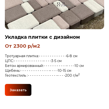
Укладка плитки с дизайном
От 2300 р/м2
Тротуарная плитка:- - - - - - - - - - - - -6-8 см
ЦПС:- - - - - - - - - - - - - -- - - -3-5 см
Бетон армированный:- - - - - - - - - - -- - - -10 см
Щебень:- - - - - - - - - - - - - -- - - -10-15 см
2
Геотекстиль :- - - - - - - - - - - - - -- - - -200 г/м
Заказать