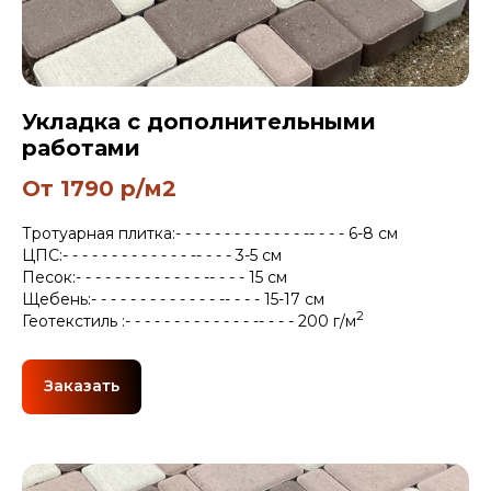
Укладка с дополнительными
работами
От 1790 р/м2
Тротуарная плитка:- - - - - - - - - - - - - -- - - - 6-8 см
ЦПС:- - - - - - - - - - - - - -- - - - 3-5 см
Песок:- - - - - - - - - - - - - -- - - - 15 см
Щебень:- - - - - - - - - - - - - -- - - - 15-17 см
2
Геотекстиль :- - - - - - - - - - - - - -- - - - 200 г/м
Заказать