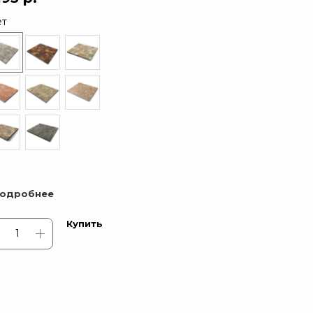
ет
одробнее
Купить