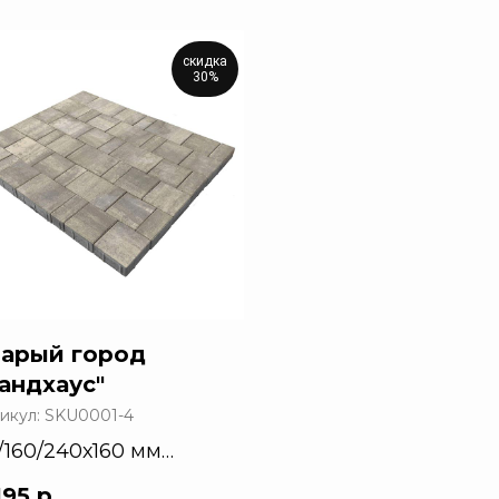
скидка
30%
тарый город
андхаус"
икул:
SKU0001-4
/160/240х160 мм
 мм
195
р.