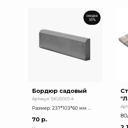
скидка
30%
Бордюр садовый
С
"Л
Артикул:
SKU0001-4
Арт
Размер: 237*103*60 мм
80
Количество: 40 шт/м²
70
р.
60
2 