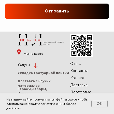
Отправить
Мы на карте
О нас
Услуги
Контакты
Укладка тротуарной
плитки
Каталог
Доставка сыпучих
Доставка
материалов
Гаражи, Заборы,
Портфолио
Навесы
Обшивка
На нашем сайте применяются файлы cookie, чтобы
домов
OK
сделать ваше взаимодействие с ним более
Бетонная
удобным.
стяжка