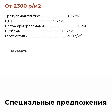
От 2300 р/м2
Тротуарная плитка:- - - - - - - - - - - - -6-8 см
ЦПС:- - - - - - - - - - - - - -- - - -3-5 см
Бетон армированный:- - - - - - - - - - -- - - -10 см
Щебень:- - - - - - - - - - - - - -- - - -10-15 см
2
Геотекстиль :- - - - - - - - - - - - - -- - - -200 г/м
Заказать
Специальные предложения