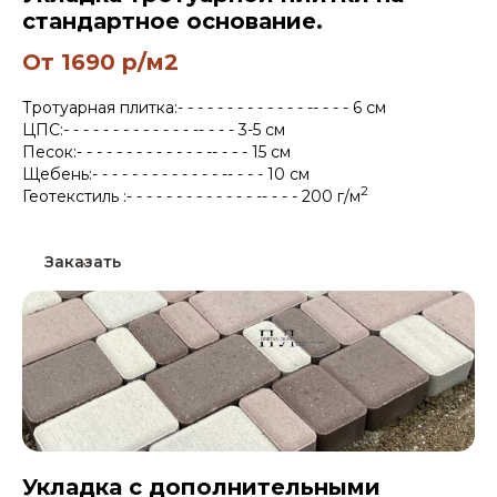
стандартное основание.
От 1690 р/м2
Тротуарная плитка:- - - - - - - - - - - - - -- - - - 6 см
ЦПС:- - - - - - - - - - - - - -- - - - 3-5 см
Песок:- - - - - - - - - - - - - -- - - - 15 см
Щебень:- - - - - - - - - - - - - -- - - - 10 см
2
Геотекстиль :- - - - - - - - - - - - - -- - - - 200 г/м
Заказать
Укладка с дополнительными