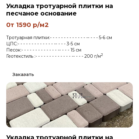
Укладка тротуарной плитки на
песчаное основание
0т 1590 р/м2
Тротуарная плитки:- - - - - - - - - - - - - -- - - - 5-6 см
ЦПС:- - - - - - - - - - - - - -- - - - 3-5 см
Песок:- - - - - - - - - - - - - -- - - - 15 см
2
Геотекстиль :- - - - - - - - - - - - - -- - - - 200 г/м
Заказать
Укладка тротуарной плитки на