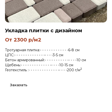
Укладка плитки с дизайном
От 2300 р/м2
Тротуарная плитка:- - - - - - - - - - - - -6-8 см
ЦПС:- - - - - - - - - - - - - -- - - -3-5 см
Бетон армированный:- - - - - - - - - - -- - - -10 см
Щебень:- - - - - - - - - - - - - -- - - -10-15 см
2
Геотекстиль :- - - - - - - - - - - - - -- - - -200 г/м
Заказать