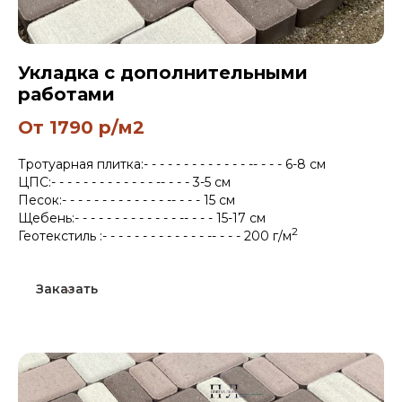
Укладка с дополнительными
работами
От 1790 р/м2
Тротуарная плитка:- - - - - - - - - - - - - -- - - - 6-8 см
ЦПС:- - - - - - - - - - - - - -- - - - 3-5 см
Песок:- - - - - - - - - - - - - -- - - - 15 см
Щебень:- - - - - - - - - - - - - -- - - - 15-17 см
2
Геотекстиль :- - - - - - - - - - - - - -- - - - 200 г/м
Заказать