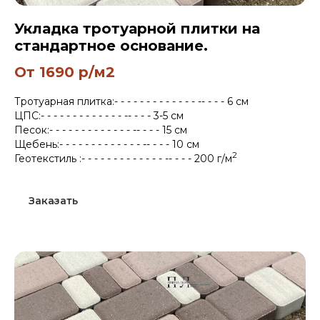
Укладка тротуарной плитки на
стандартное основание.
От 1690 р/м2
Тротуарная плитка:- - - - - - - - - - - - - -- - - - 6 см
ЦПС:- - - - - - - - - - - - - -- - - - 3-5 см
Песок:- - - - - - - - - - - - - -- - - - 15 см
Щебень:- - - - - - - - - - - - - -- - - - 10 см
2
Геотекстиль :- - - - - - - - - - - - - -- - - - 200 г/м
Заказать